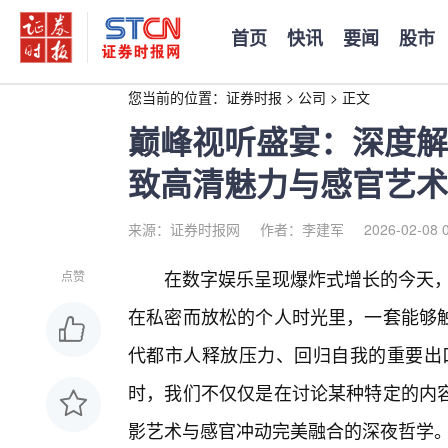
首页
快讯
要闻
股市
您当前的位置：
证券时报
>
公司
>
正文
巅峰视听盛宴：深度解析
致高清魅力与感官艺术
来源：证券时报网
作者：李建军
2026-02-08 
在数字娱乐呈现爆炸式增长的今天，
点赞
在私密而放松的个人时光里，一套能够
代都市人释放压力、回归自我的重要出口
时，我们不仅仅是在讨论某种特定的内
影艺术与感官冲动完美融合的深夜哲学