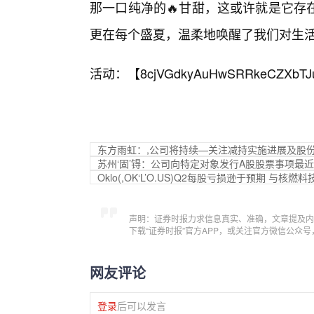
那一口纯净的🔥甘甜，这或许就是它存
更在每个盛夏，温柔地唤醒了我们对生
活动：【
8cjVGdkyAuHwSRRkeCZXbTJ
东方雨虹：,公司将持续—关注减持实施进展及股
苏州‘固’锝：公司向特定对象发行A股股票事项最近
Oklo(,OK‘L’O.US)Q2每股亏损逊于预期 与核燃料技
声明：证券时报力求信息真实、准确，文章提及内
下载“证券时报”官方APP，或关注官方微信公众
网友评论
登录
后可以发言