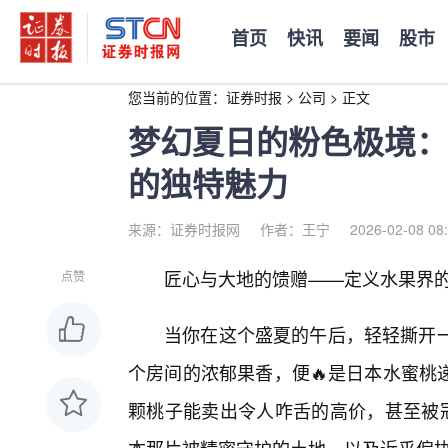
首页
快讯
要闻
股市
您当前的位置：
证券时报
>
公司
>
正文
梦幻夏日的粉色极境：
的独特魅力
来源：证券时报网
作者：王宁
2026-02-08 08
匠心与大地的馈赠——定义水果界的
点赞
当你在这个盛夏的午后，轻轻撕开一
个房间的浓郁果香，便🔥是日本水蜜桃
颗桃子能卖出令人咋舌的高价，甚至被冠