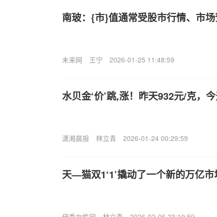
南玻
：{市}值通常受股市行情、市
未来网
王宁
2026-01-25 11:48:59
水贝金‘价’跳,涨！昨天932元/克，今
潇湘晨报
林立青
2026-01-24 00:29:59
天—猫双1‘1’撬动了一个新的万亿市
伊秀女性网
林立青
2026-02-06 23:19:59